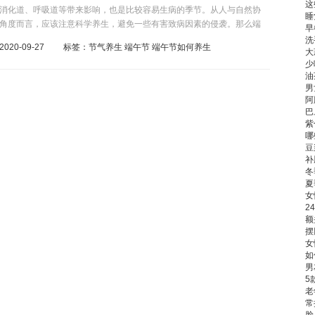
这
消化道、呼吸道等带来影响，也是比较容易生病的季节。从人与自然协
睡
角度而言，应该注意科学养生，避免一些有害致病因素的侵袭。那么端
早
生呢?下面就跟小编一起来看看吧。一、吃粽子搭配醋、茶、豆浆和乌梅
洗
020-09-27 标签：
节气养生
端午节
端午节如何养生
粽飘香，总是让人垂涎三尺食指大动，但对于患有慢性病或是爱美想减
大
少
言，可得小心粽子惊人的热量!营养师表示，粽子的热量大多偏高，以一
油
例，热量就约有1000大卡，成年女性吃了半个裹蒸粽就相当于摄取...
男
阿
巴
紫
哪
豆
补
冬
夏
女
2
额
摆
女
如
男
5
老
常