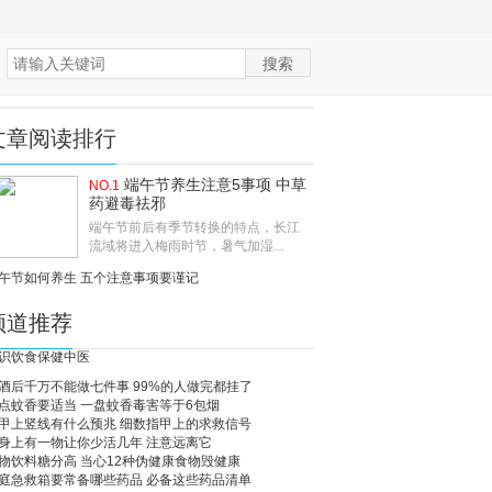
文章阅读排行
端午节养生注意5事项 中草
NO.1
药避毒祛邪
端午节前后有季节转换的特点，长江
流域将进入梅雨时节，暑气加湿...
午节如何养生 五个注意事项要谨记
频道推荐
识
饮食
保健
中医
酒后千万不能做七件事 99%的人做完都挂了
点蚊香要适当 一盘蚊香毒害等于6包烟
甲上竖线有什么预兆 细数指甲上的求救信号
身上有一物让你少活几年 注意远离它
物饮料糖分高 当心12种伪健康食物毁健康
庭急救箱要常备哪些药品 必备这些药品清单