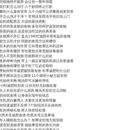
些植物绝不能养 会让你一整年倒霉
觉打鼾怎么治疗 八个妙招终止打鼾
餐吃什么最有营养 几个小细节让早餐面包更营养
手怎么洗才干净？ 常用这东西洗手癌症找上门
蒜的搭配禁忌 大蒜的最佳搭配
吃些伤害皮肤的食物 多吃些呵护皮肤的食物
茶面的做法 这是你没吃过的经典美食
女都离不开它 盘点13种对滋阴补肾有益的食物
胶怎么吃才好 阿胶的食用方法有哪些
旦木的功效与作用 它补肾效果比补药还神
色水果有哪些 常吃紫色水果竟能排毒瘦身
些人不宜吃粗粮 吃粗粮有什么好处
浆的神奇功效 早上一碗豆浆预防疾病让你更健康
脑食物有哪些 孩子吃了它必定聪明
季如何科学减肥最快最有效 冬季减肥吃什么好
季手脚冰凉怎么调理 11个调理小秘方超管用
性如何丰胸 喝汤即可水嫩有弹性
4小时减肥时刻表 让你无时无刻都在瘦
头上长痘痘是什么原因 额头长痘痘怎么消除
脱传统束缚 让身体呈现年轻状态
性乳房白嫩诱人 夫妻生活更加有情趣
何快速减肥不反弹 7个快招消灭全身肉肉
友的神秘礼物 胖人体质轻松瘦
款黑木耳减肥食谱 吃黑木耳注意事项
年人睡眠差怎么办？ 按摩这些地方能安眠
摸背部竟能养肾 揭按摩背部的养生功效