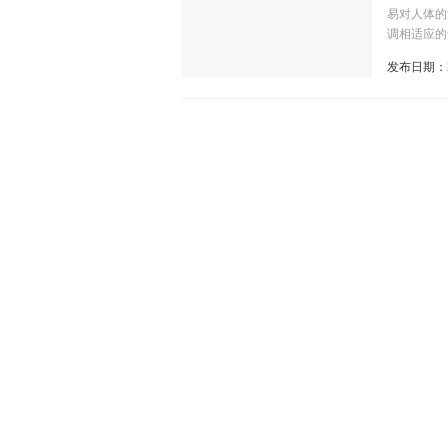
易对人体的
调相适应的
午节如何养
发布日期：2
汤端午佳节
重的民众而
颗裹蒸粽为