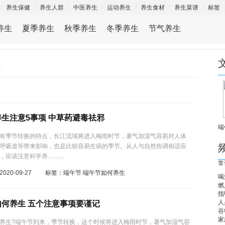
/
养生保健
/
养生人群
/
中医养生
/
运动养生
/
养生食材
/
养生菜谱
/
标签
养生
夏季养生
秋季养生
冬季养生
节气养生
生
生注意5事项 中草药避毒祛邪
端
有季节转换的特点，长江流域将进入梅雨时节，暑气加湿气容易对人体
呼吸道等带来影响，也是比较容易生病的季节。从人与自然协调相适应
，应该注意科学养……...
常
020-09-27 标签：
端午节
端午节如何养生
喝
燃
指
人
如何养生 五个注意事项要谨记
谷
家
养生?端午节到来，季节转换，这个时候将进入梅雨时节，暑气加湿气容